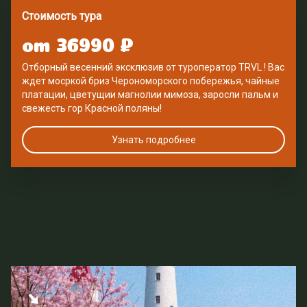
Стоимость тура
от 36990 ₽
Отборный весенний эксклюзив от туроператор TRVL ! Вас 
ждет мосркой бриз Черономорского побережья, чайные 
платации, цветущии магнолии мимоза, заросли пальм и 
свежесть гор Красной поляны!
Узнать подробнее